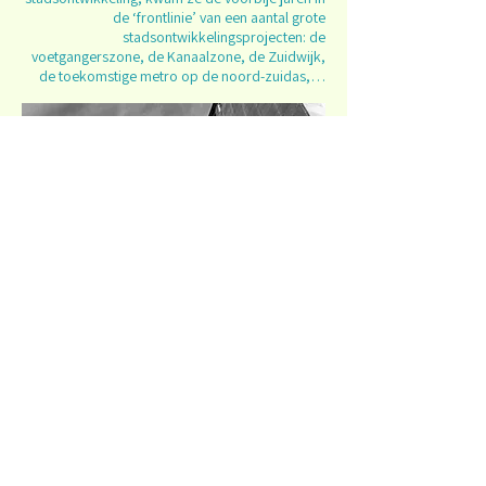
de ‘frontlinie’ van een aantal grote
stadsontwikkelingsprojecten: de
voetgangerszone, de Kanaalzone, de Zuidwijk,
de toekomstige metro op de noord-zuidas,…
De wijk
•
het Brussels Platform Armoede (BPA)
•
De Brusselse Bond voor het Recht op
Wonen (BBROW)
•
Het Netwerk tegen Armoede
•
Gemeenschapscentrum De Markten
•
Bral.Brussels